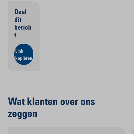
Deel
dit
berich
t
Link
kopiëren
Wat klanten over ons
zeggen