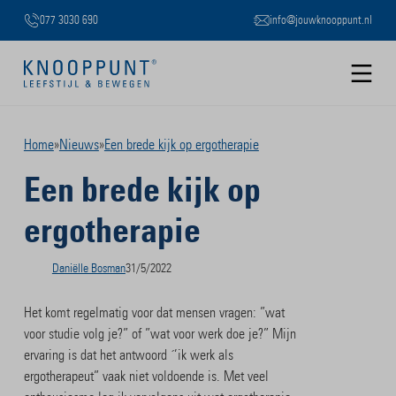
077 3030 690
info@jouwknooppunt.nl
B
Slide 2 of 3.
Home
»
Nieuws
»
Een brede kijk op ergotherapie
Een brede kijk op
ergotherapie
31/5/2022
Daniëlle Bosman
Het komt regelmatig voor dat mensen vragen: ”wat
voor studie volg je?” of ”wat voor werk doe je?” Mijn
ervaring is dat het antwoord ´’ik werk als
ergotherapeut” vaak niet voldoende is. Met veel