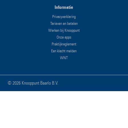
Informatie
Privacyverklaring
Tarieven en betalen
Werken bij Knooppunt
Onze apps
Praktijkreglement
Een klacht melden
WNT
©
2026 Knooppunt Baarlo B.V.