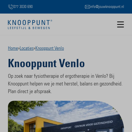
077 3030 690
info@jouwknooppunt.nl
B
Slide 2 of 3.
Home
»
Locaties
»
Knooppunt Venlo
Knooppunt Venlo
Op zoek naar fysiotherapie of ergotherapie in Venlo? Bij
Knooppunt helpen we je met herstel, balans en gezondheid.
Plan direct je afspraak.