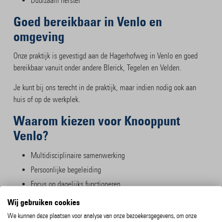
Duurzaam herstel
Goed bereikbaar in Venlo en
omgeving
Onze praktijk is gevestigd aan de Hagerhofweg in Venlo en goed
bereikbaar vanuit onder andere Blerick, Tegelen en Velden.
Je kunt bij ons terecht in de praktijk, maar indien nodig ook aan
huis of op de werkplek.
Waarom kiezen voor Knooppunt
Venlo?
Multidisciplinaire samenwerking
Persoonlijke begeleiding
Focus op dagelijks functioneren
Behandeling en leefstijl gecombineerd
Wij gebruiken cookies
Snelle toegang tot zorg
We kunnen deze plaatsen voor analyse van onze bezoekersgegevens, om onze