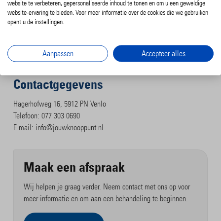
website te verbeteren, gepersonaliseerde inhoud te tonen en om u een geweldige
Maak een afspraak in Venlo
website-ervaring te bieden. Voor meer informatie over de cookies die we gebruiken
opent u de instellingen.
Wil je starten met fysiotherapie of ergotherapie in Venlo? Neem
contact met ons op of plan direct een afspraak.
Aanpassen
Accepteer alles
Wij helpen je graag om weer grip te krijgen op je gezondheid.
Contactgegevens
Hagerhofweg 16, 5912 PN Venlo
Telefoon: 077 303 0690
E-mail: info@jouwknooppunt.nl
Maak een afspraak
Wij helpen je graag verder. Neem contact met ons op voor
meer informatie en om aan een behandeling te beginnen.