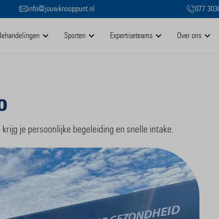
info@jouwknooppunt.nl
077 303
Behandelingen
Sporten
Expertiseteams
Over ons
o
krijg je persoonlijke begeleiding en snelle intake.