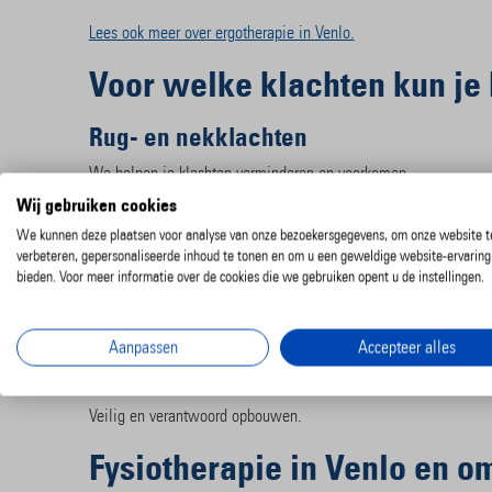
Lees ook meer over ergotherapie in Venlo.
Voor welke klachten kun je 
Rug- en nekklachten
We helpen je klachten verminderen en voorkomen.
Wij gebruiken cookies
Schouderklachten
We kunnen deze plaatsen voor analyse van onze bezoekersgegevens, om onze website t
We werken aan mobiliteit en kracht.
verbeteren, gepersonaliseerde inhoud te tonen en om u een geweldige website-ervaring
bieden. Voor meer informatie over de cookies die we gebruiken opent u de instellingen.
Knieklachten en sportblessures
We begeleiden je terug naar bewegen.
Aanpassen
Accepteer alles
Herstel na operatie
Veilig en verantwoord opbouwen.
Fysiotherapie in Venlo en o