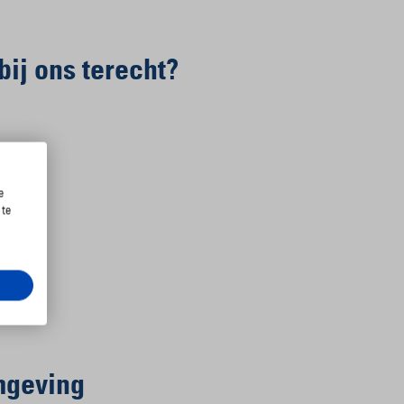
bij ons terecht?
e
 te
mgeving