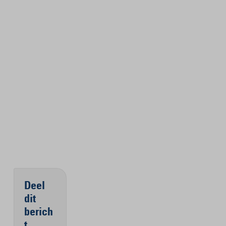
Deel
dit
berich
t