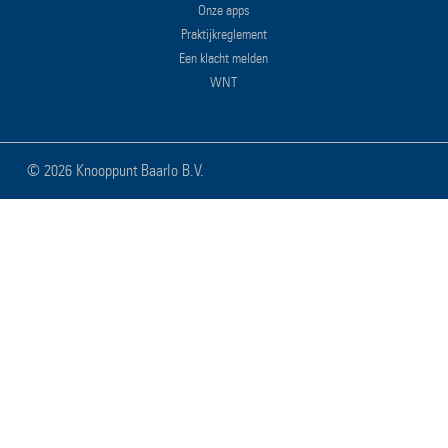
Onze apps
Praktijkreglement
Een klacht melden
WNT
©
2026 Knooppunt Baarlo B.V.