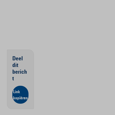
Deel
dit
berich
t
Link
kopiëren