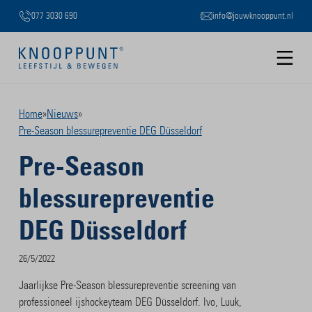
077 3030 690
info@jouwknooppunt.nl
B
Slide 2 of 3.
Home
»
Nieuws
»
Pre-Season blessurepreventie DEG Düsseldorf
Pre-Season
blessurepreventie
DEG Düsseldorf
26/5/2022
Jaarlijkse Pre-Season blessurepreventie screening van
professioneel ijshockeyteam DEG Düsseldorf. Ivo, Luuk,