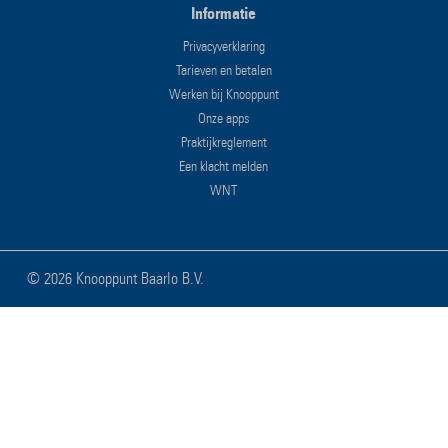
Informatie
Privacyverklaring
Tarieven en betalen
Werken bij Knooppunt
Onze apps
Praktijkreglement
Een klacht melden
WNT
©
2026 Knooppunt Baarlo B.V.