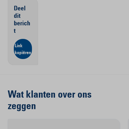
Deel
dit
berich
t
Link
kopiëren
Wat klanten over ons
zeggen