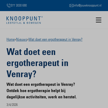
077 3030 690
info@jouwknooppunt.nl
B
Slide 2 of 3.
Home
»
Nieuws
»
Wat doet een ergotherapeut in Venray?
Wat doet een
ergotherapeut in
Venray?
Wat doet een ergotherapeut in Venray?
Ontdek hoe ergotherapie helpt bij
dagelijkse activiteiten, werk en herstel.
3/4/2026