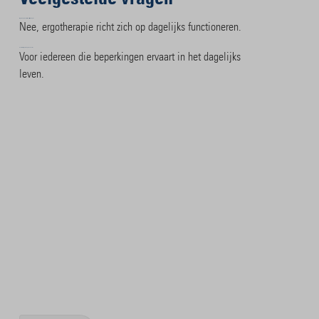
Is ergotherapie hetzelfde als fysiotherapie?
Nee, ergotherapie richt zich op dagelijks functioneren.
Voor wie is ergotherapie bedoeld?
Voor iedereen die beperkingen ervaart in het dagelijks
leven.