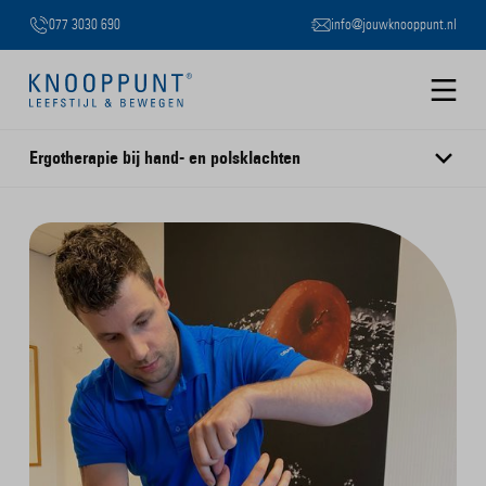
077 3030 690
info@jouwknooppunt.nl
B
Slide 2 of 3.
Ergotherapie bij hand- en polsklachten