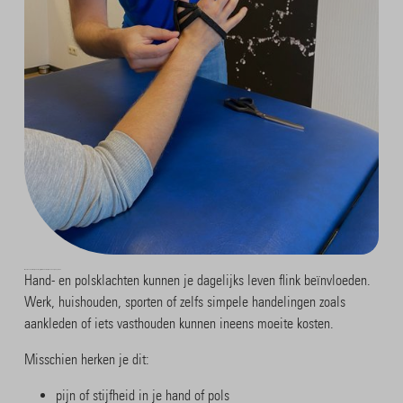
Weer doen wat voor jou belangrijk is – zonder dat je handen je beperken
Hand- en polsklachten kunnen je dagelijks leven flink beïnvloeden.
Werk, huishouden, sporten of zelfs simpele handelingen zoals
aankleden of iets vasthouden kunnen ineens moeite kosten.
Misschien herken je dit:
pijn of stijfheid in je hand of pols